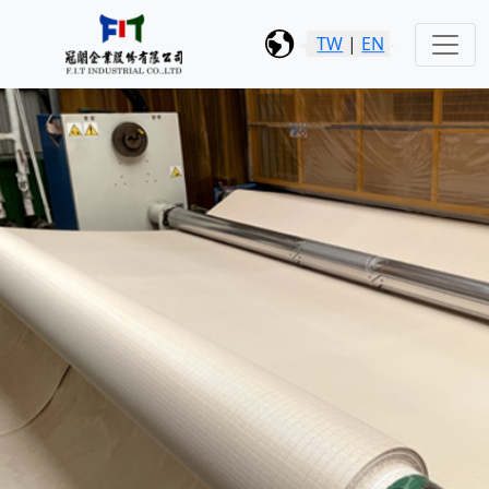
TW
|
EN