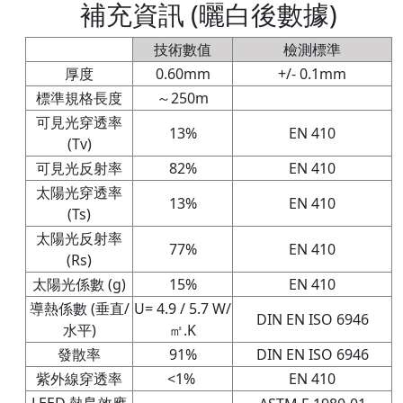
補充資訊 (曬白後數據)
技術數值
檢測標準
厚度
0.60mm
+/- 0.1mm
標準規格長度
～250m
可見光穿透率
13%
EN 410
(Tv)
可見光反射率
82%
EN 410
太陽光穿透率
13%
EN 410
(Ts)
太陽光反射率
77%
EN 410
(Rs)
太陽光係數 (g)
15%
EN 410
導熱係數 (垂直/
U= 4.9 / 5.7 W/
DIN EN ISO 6946
水平)
㎡.K
發散率
91%
DIN EN ISO 6946
紫外線穿透率
<1%
EN 410